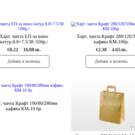
Харт. чанта ЕП-за вино
Харт. чанта Крафт 280/120/330мм
натур.8.8+7.5/38 /10бр./
кафява КМ-10бр.
€8.22
16.08лв.
€2.38
4.65лв.
 Крафт 190/80/280мм
кафява КМ-10 бр.