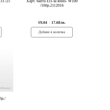
33 /25
Харт. чанта ЕП-за вино- W100
/10бр.2112016
€9.04
17.68лв.
бр./