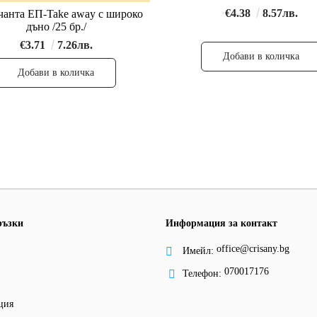
€4.38
8.57лв.
 чанта ЕП-Take away с широко
дъно /25 бр./
€3.71
7.26лв.
ръзки
Информация за контакт
office@crisany.bg
Имейл:
070017176
Телефон:
ция