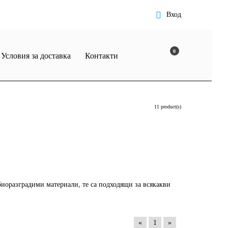
Вход
0
Условия за доставка
Контакти
11 product(s)
биоразградими материали, те са подходящи за всякакви
«
1
»