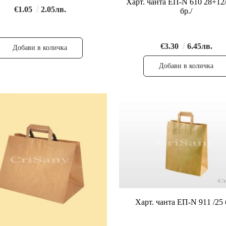
Харт. чанта ЕП-N 610 28+12/
€1.05
2.05лв.
бр./
€3.30
6.45лв.
Харт. чанта ЕП-N 911 /25 