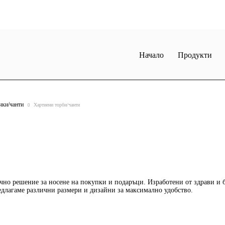
Начало
Продукти
чки/чанти
Хартиени торби/чанти
чно решение за носене на покупки и подаръци. Изработени от здрави и 
едлагаме различни размери и дизайни за максимално удобство.