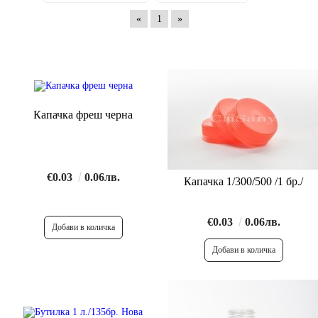
«
1
»
Капачка фреш черна
€0.03
0.06лв.
Капачка 1/300/500 /1 бр./
€0.03
0.06лв.