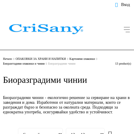
Вход
Начало
ОПАКОВКИ ЗА ХРАНИ И НАПИТКИ
Картонени опаковки
Биоразггадими опаковки и чинии
Биоразградими чинии
13 product(s)
Биоразградими чинии
Биоразградими чинии - екологично решение за сервиране на храни в
заведения и дома. Изработени от натурални материали, които се
разграждат бързо и безопасно за околната среда. Подходящи за
еднократна употреба, осигурявайки удобство и устойчивост.