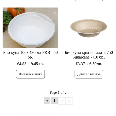
Био купа 16oz 480 мл FRB - 50
Био купа кръгла салата 750
бр.
Sugarcane - /10 бр./
€4.83
9.45лв.
€3.37
6.59лв.
Page 1 of 2
«
1
2
»