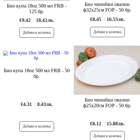
Био чинийки овални
Био купа 18oz 500 мл FRB -
ф32х25см FОP - 50 бр.
125 бр.
€8.45
16.53лв.
€9.42
18.42лв.
Био купа 18oz 500 мл FRB - 50
бр.
Био чинийки овални
€4.31
8.43лв.
ф25х20см FОP - 50 бр.
€8.12
15.88лв.