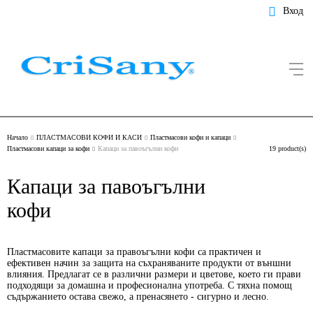
Вход
Начало
ПЛАСТМАСОВИ КОФИ И КАСИ
Пластмасови кофи и капаци
Пластмасови капаци за кофи
Капаци за павоъгълни кофи
19 product(s)
Капаци за павоъгълни
кофи
Пластмасовите капаци за правоъгълни кофи са практичен и
ефективен начин за защита на съхраняваните продукти от външни
влияния. Предлагат се в различни размери и цветове, което ги прави
подходящи за домашна и професионална употреба. С тяхна помощ
съдържанието остава свежо, а пренасянето - сигурно и лесно.