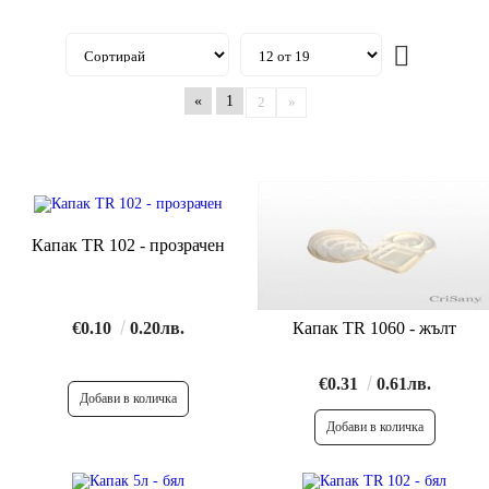
«
1
2
»
Капак TR 102 - прозрачен
€0.10
0.20лв.
Капак TR 1060 - жълт
€0.31
0.61лв.