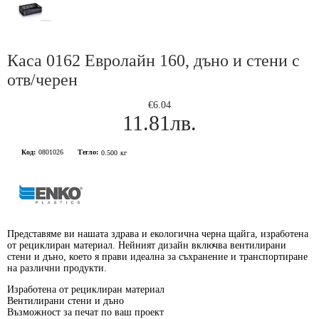
Каса 0162 Евролайн 160, дъно и стени с
отв/черен
€6.04
11.81лв.
Код:
0801026
Тегло:
0.500
кг
Представяме ви нашата здрава и
екологична черна щайга
, изработена
от
рециклиран материал
. Нейният дизайн включва
вентилирани
стени и дъно
, което я прави идеална за съхранение и транспортиране
на различни продукти.
Изработена от рециклиран материал
Вентилирани стени и дъно
Възможност за печат по ваш проект