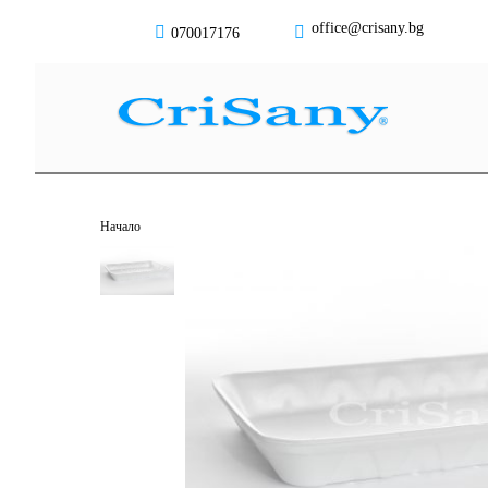
office@crisany.bg
070017176
Начало