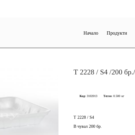
Начало
Продукти
Т 2228 / S4 /200 бр.
Код:
3102013
Тегло:
0.500
кг
Т 2228 / S4
В чувал 200 бр.