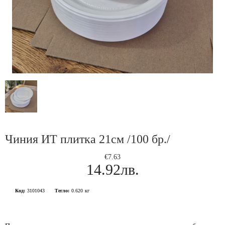
Чиния ИТ плитка 21см /100 бр./
€7.63
14.92лв.
Код:
3101043
Тегло:
0.620
кг