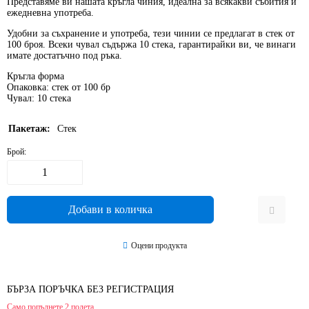
Представяме ви нашата
кръгла чиния
, идеална за всякакви събития и
ежедневна употреба.
Удобни за съхранение и употреба, тези чинии се предлагат в стек от
100 броя
. Всеки чувал съдържа
10 стека
, гарантирайки ви, че винаги
имате достатъчно под ръка.
Кръгла форма
Опаковка: стек от 100 бр
Чувал: 10 стека
Пакетаж:
Стек
Брой:
Оцени продукта
БЪРЗА ПОРЪЧКА БЕЗ РЕГИСТРАЦИЯ
Само попълнете 2 полета