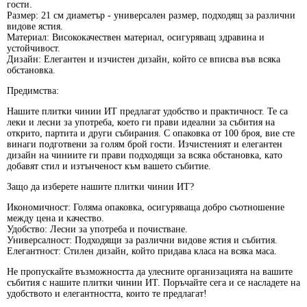
гости.
Размер:
21 см диаметър - универсален размер, подходящ за различни
видове ястия.
Материал:
Висококачествен материал, осигуряващ здравина и
устойчивост.
Дизайн:
Елегантен и изчистен дизайн, който се вписва във всяка
обстановка.
Предимства:
Нашите плитки чинии ИТ предлагат удобство и практичност. Те са
леки и лесни за употреба, което ги прави идеални за събития на
открито, партита и други събирания. С опаковка от 100 броя, вие сте
винаги подготвени за голям брой гости. Изчистеният и елегантен
дизайн на чиниите ги прави подходящи за всяка обстановка, като
добавят стил и изтънченост към вашето събитие.
Защо да изберете нашите плитки чинии ИТ?
Икономичност:
Голяма опаковка, осигуряваща добро съотношение
между цена и качество.
Удобство:
Лесни за употреба и почистване.
Универсалност:
Подходящи за различни видове ястия и събития.
Елегантност:
Стилен дизайн, който придава класа на всяка маса.
Не пропускайте възможността да улесните организацията на вашите
събития с нашите плитки чинии ИТ. Поръчайте сега и се насладете на
удобството и елегантността, които те предлагат!