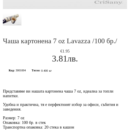
Чаша картонена 7 oz Lavazza /100 бр./
€1.95
3.81лв.
Код:
3001004
Тегло:
0.400
кг
Представяме ви нашата
картонена чаша 7 oz
, идеална за топли
напитки.
Удобна и практична, тя е перфектният избор за офиси, събития и
заведения.
Размер:
7 oz
Опаковка:
100 бр. в стек
Транспортна опаковка:
20 стека в кашон