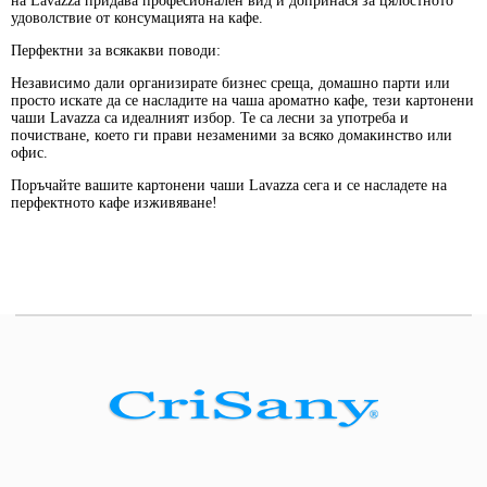
на Lavazza придава професионален вид и допринася за цялостното
удоволствие от консумацията на кафе.
Перфектни за всякакви поводи:
Независимо дали организирате бизнес среща, домашно парти или
просто искате да се насладите на чаша ароматно кафе, тези картонени
чаши Lavazza са идеалният избор. Те са лесни за употреба и
почистване, което ги прави незаменими за всяко домакинство или
офис.
Поръчайте вашите картонени чаши Lavazza сега и се насладете на
перфектното кафе изживяване!