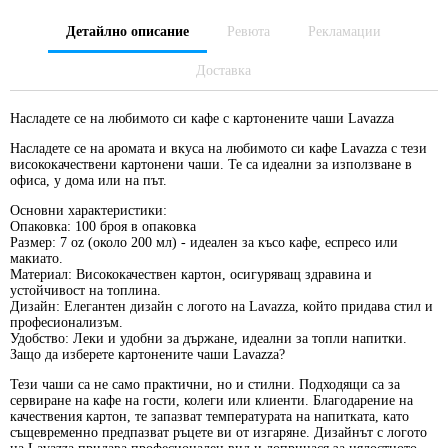
Детайлно описание
Ревюта
Рекламации
Доставка
Насладете се на любимото си кафе с картонените чаши Lavazza
Насладете се на аромата и вкуса на любимото си кафе Lavazza с тези
висококачествени картонени чаши. Те са идеални за използване в
офиса, у дома или на път.
Основни характеристики:
Опаковка:
100 броя в опаковка
Размер:
7 oz (около 200 мл) - идеален за късо кафе, еспресо или
макиато.
Материал:
Висококачествен картон, осигуряващ здравина и
устойчивост на топлина.
Дизайн:
Елегантен дизайн с логото на Lavazza, който придава стил и
професионализъм.
Удобство:
Леки и удобни за държане, идеални за топли напитки.
Защо да изберете картонените чаши Lavazza?
Тези чаши са не само практични, но и стилни. Подходящи са за
сервиране на кафе на гости, колеги или клиенти. Благодарение на
качествения картон, те запазват температурата на напитката, като
същевременно предпазват ръцете ви от изгаряне. Дизайнът с логото