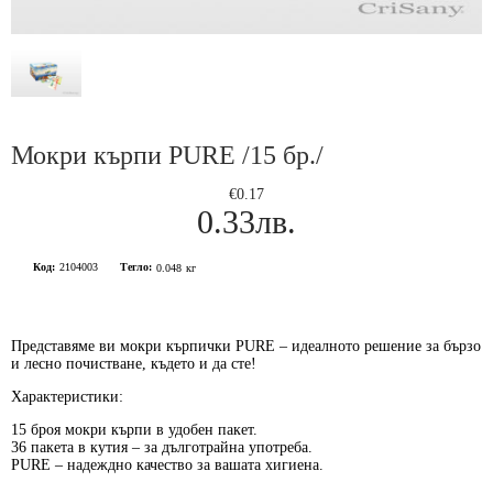
Мокри кърпи PURE /15 бр./
€0.17
0.33лв.
Код:
2104003
Тегло:
0.048
кг
Представяме ви мокри кърпички
PURE
– идеалното решение за бързо
и лесно почистване, където и да сте!
Характеристики:
15 броя
мокри кърпи в удобен пакет.
36 пакета
в кутия – за дълготрайна употреба.
PURE
– надеждно качество за вашата хигиена.