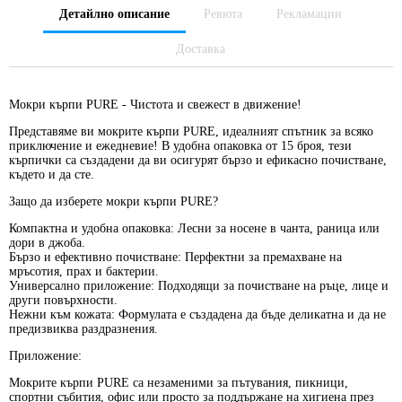
Детайлно описание
Ревюта
Рекламации
Доставка
Мокри кърпи PURE - Чистота и свежест в движение!
Представяме ви мокрите кърпи PURE, идеалният спътник за всяко
приключение и ежедневие! В удобна опаковка от
15 броя
, тези
кърпички са създадени да ви осигурят бързо и ефикасно почистване,
където и да сте.
Защо да изберете мокри кърпи PURE?
Компактна и удобна опаковка:
Лесни за носене в чанта, раница или
дори в джоба.
Бързо и ефективно почистване:
Перфектни за премахване на
мръсотия, прах и бактерии.
Универсално приложение:
Подходящи за почистване на ръце, лице и
други повърхности.
Нежни към кожата:
Формулата е създадена да бъде деликатна и да не
предизвиква раздразнения.
Приложение:
Мокрите кърпи PURE са незаменими за пътувания, пикници,
спортни събития, офис или просто за поддържане на хигиена през