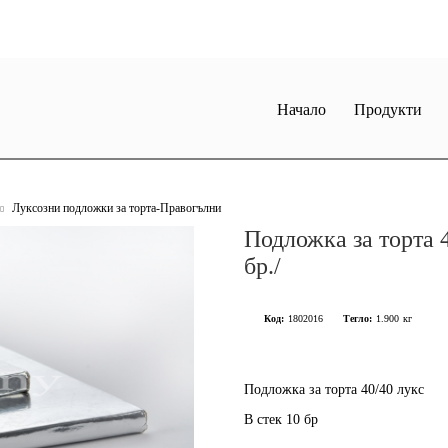
Начало
Продукти
Луксозни подложки за торта-Правогълни
Подложка за торта 4
бр./
Код:
1802016
Тегло:
1.900
кг
Подложка за торта 40/40 лукс
В стек 10 бр