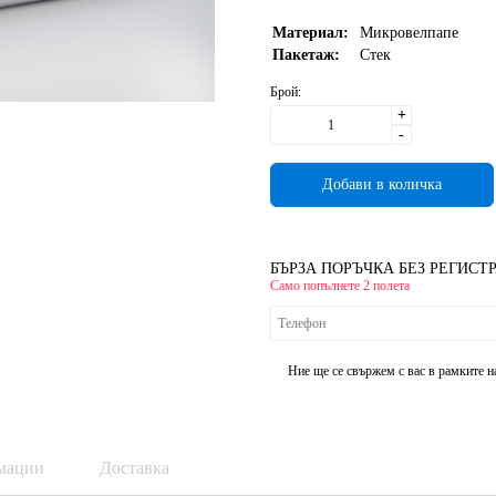
Материал:
Микровелпапе
Пакетаж:
Стек
Брой:
+
-
БЪРЗА ПОРЪЧКА БЕЗ РЕГИСТ
Само попълнете 2 полета
Ние ще се свържем с вас в рамките н
мации
Доставка