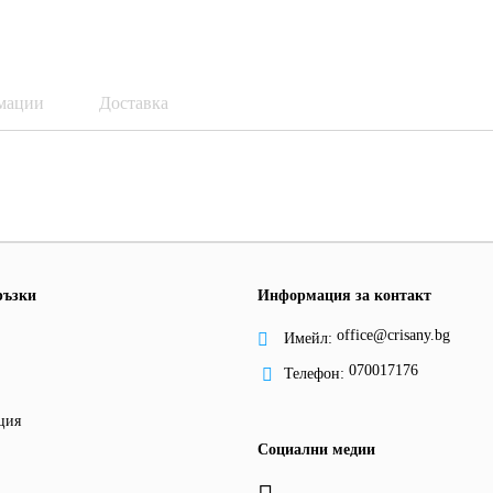
мации
Доставка
ръзки
Информация за контакт
office@crisany.bg
Имейл:
070017176
Телефон:
ция
Социални медии