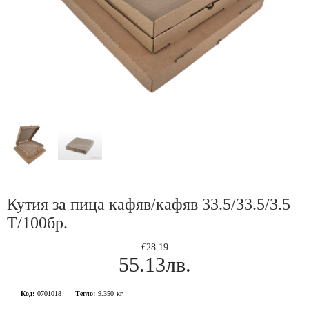
Кутия за пица кафяв/кафяв 33.5/33.5/3.5
Т/100бр.
€28.19
55.13лв.
Код:
0701018
Тегло:
9.350
кг