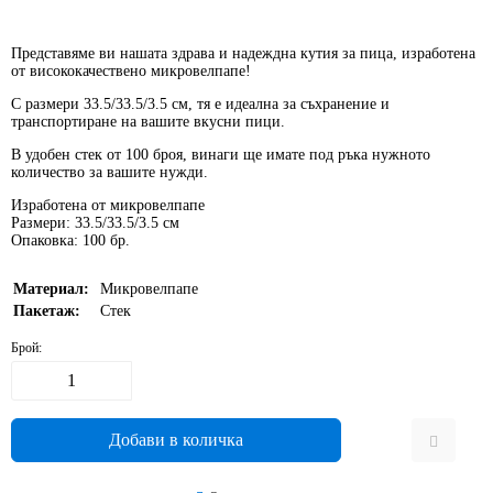
Представяме ви нашата
здрава
и
надеждна
кутия за пица, изработена
от висококачествено микровелпапе!
С размери
33.5/33.5/3.5 см
, тя е идеална за съхранение и
транспортиране на вашите вкусни пици.
В удобен стек от
100 броя
, винаги ще имате под ръка нужното
количество за вашите нужди.
Изработена от микровелпапе
Размери: 33.5/33.5/3.5 см
Опаковка: 100 бр.
Материал:
Микровелпапе
Пакетаж:
Стек
Брой: