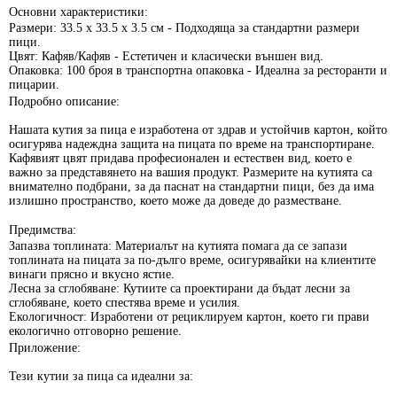
Основни характеристики:
Размери:
33.5 x 33.5 x 3.5 см - Подходяща за стандартни размери
пици.
Цвят:
Кафяв/Кафяв - Естетичен и класически външен вид.
Опаковка:
100 броя в транспортна опаковка - Идеална за ресторанти и
пицарии.
Подробно описание:
Нашата кутия за пица е изработена от
здрав и устойчив картон
, който
осигурява надеждна защита на пицата по време на транспортиране.
Кафявият цвят придава професионален и естествен вид, което е
важно за представянето на вашия продукт. Размерите на кутията са
внимателно подбрани, за да паснат на стандартни пици, без да има
излишно пространство, което може да доведе до разместване.
Предимства:
Запазва топлината:
Материалът на кутията помага да се запази
топлината на пицата за по-дълго време, осигурявайки на клиентите
винаги прясно и вкусно ястие.
Лесна за сглобяване:
Кутиите са проектирани да бъдат лесни за
сглобяване, което спестява време и усилия.
Екологичност:
Изработени от рециклируем картон, което ги прави
екологично отговорно решение.
Приложение:
Тези кутии за пица са идеални за: