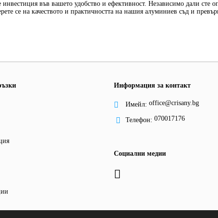
е инвестиция във вашето удобство и ефективност. Независимо дали сте 
ерете се на качеството и практичността на нашия алуминиев съд и превърн
ръзки
Информация за контакт
office@crisany.bg
Имейл:
070017176
Телефон:
ция
Социални медии
ции