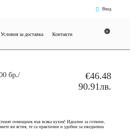
Вход
0
Условия за доставка
Контакти
0 бр./
€46.48
90.91лв.
ктният помощник във всяка кухня!
Идеални за готвене,
ите ви ястия, те са практични и удобни за ежедневна