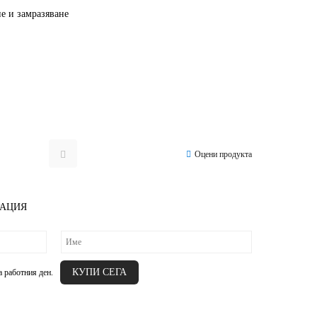
ие и замразяване
Оцени продукта
РАЦИЯ
а работния ден.