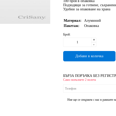
100 броя
в опаковка
Подходящи за
готвене, съхранен
Удобни за
опаковане на храна
Материал:
Алуминий
Пакетаж:
Опаковка
Брой:
+
-
БЪРЗА ПОРЪЧКА БЕЗ РЕГИСТ
Само попълнете 2 полета
Ние ще се свържем с вас в рамките н