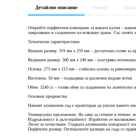
Детайлно описание
Ревюта
Свърз
Открийте перфектния помощник за вашата кухня – нашият 
замразяване и съхранение на всякакви храни. Със своята
Технически характеристики:
Външен размер:
319 мм x 259 мм – достатъчно голям за п
Вътрешен размер:
300 мм x 240 мм – осигурява оптимално
Основа:
273 мм x 213 мм – стабилна основа за равномерно
Височина:
50 мм – подходяща за различни видове ястия.
Обем:
3240 cc – голям обем за съхранение на значително 
Основни предимства:
Нашият алуминиев съд е проектиран да улесни вашето еже
Универсално приложение:
Не само за готвене и печене, н
Издръжливост и дълготрайност:
Изработен от висококачес
Лесен за почистване:
Гладката алуминиева повърхност оси
Перфектен размер:
Оптималните размери на съда го правя