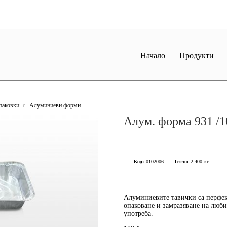
Начало
Продукти
паковки
Алуминиеви форми
Алум. форма 931 /10
Код:
0102006
Тегло:
2.400
кг
Алуминиевите тавички са перфе
опаковане и замразяване
на любим
употреба.