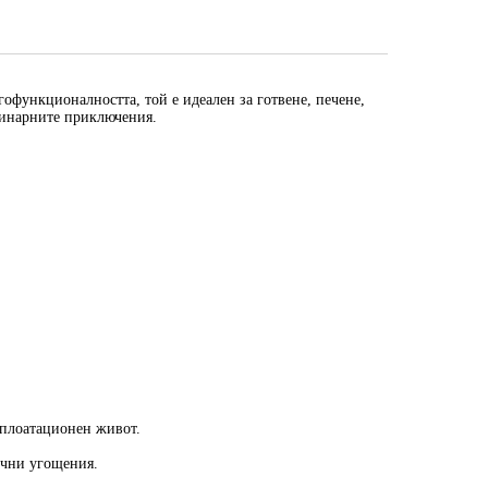
офункционалността, той е идеален за готвене, печене,
улинарните приключения.
сплоатационен живот.
ични угощения.