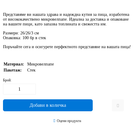
Представяме ви нашата здрава и надеждна кутия за пица, изработена
от висококачествено
микровелпапе
. Идеална за доставка и опаковане
на вашите пици, като запазва топлината и свежестта им.
Размери:
26/26/3 см
Опаковка:
100 бр в стек
Поръчайте сега и осигурете перфектното представяне на вашата пица!
Материал:
Микровелпапе
Пакетаж:
Стек
Брой:
Оцени продукта