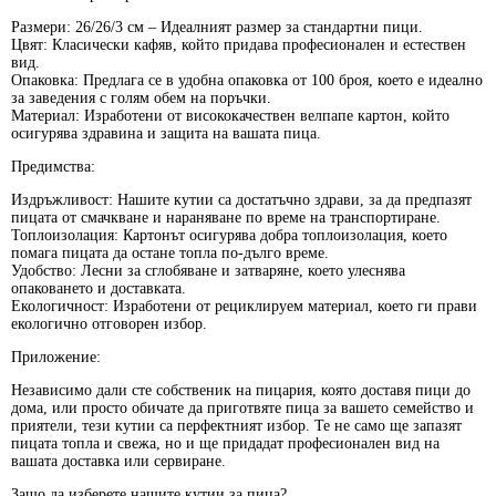
Размери:
26/26/3 см – Идеалният размер за стандартни пици.
Цвят:
Класически кафяв, който придава професионален и естествен
вид.
Опаковка:
Предлага се в удобна опаковка от 100 броя, което е идеално
за заведения с голям обем на поръчки.
Материал:
Изработени от висококачествен велпапе картон, който
осигурява здравина и защита на вашата пица.
Предимства:
Издръжливост:
Нашите кутии са достатъчно здрави, за да предпазят
пицата от смачкване и нараняване по време на транспортиране.
Топлоизолация:
Картонът осигурява добра топлоизолация, което
помага пицата да остане топла по-дълго време.
Удобство:
Лесни за сглобяване и затваряне, което улеснява
опаковането и доставката.
Екологичност:
Изработени от рециклируем материал, което ги прави
екологично отговорен избор.
Приложение:
Независимо дали сте собственик на пицария, която доставя пици до
дома, или просто обичате да приготвяте пица за вашето семейство и
приятели, тези кутии са перфектният избор. Те не само ще запазят
пицата топла и свежа, но и ще придадат професионален вид на
вашата доставка или сервиране.
Защо да изберете нашите кутии за пица?