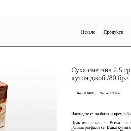
Начало
Продукти
Суха сметана 2.5 г
кутия джоб /80 бр./
Код:
0604002
Тегло:
0.300
кг
Насладете се на
богат и кремообр
Практична опаковка
: Всеки пакет
Голяма разфасовка
: Всяка кутия 