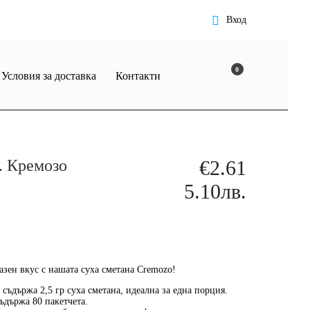
Вход
0
Условия за доставка
Контакти
р. Кремозо
€2.61
5.10лв.
азен вкус
с нашата суха сметана Cremozo!
 съдържа 2,5 гр суха сметана, идеална за една порция.
съдържа 80 пакетчета.