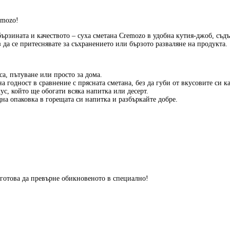
emozo!
бързината и качеството – суха сметана Cremozo в удобна кутия-джоб, съ
з да се притеснявате за съхранението или бързото разваляне на продукта.
а, пътуване или просто за дома.
 годност в сравнение с прясната сметана, без да губи от вкусовите си ка
с, който ще обогати всяка напитка или десерт.
на опаковка в горещата си напитка и разбъркайте добре.
 готова да превърне обикновеното в специално!