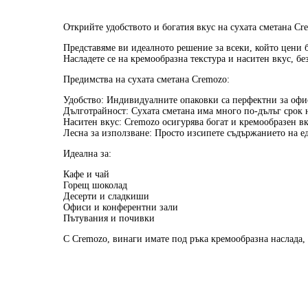
Открийте удобството и богатия вкус на сухата сметана Cr
Представяме ви идеалното решение за всеки, който цени 
Насладете се на кремообразна текстура и наситен вкус, бе
Предимства на сухата сметана Cremozo:
Удобство:
Индивидуалните опаковки са перфектни за офис
Дълготрайност:
Сухата сметана има много по-дълъг срок на
Наситен вкус:
Cremozo осигурява богат и кремообразен вку
Лесна за използване:
Просто изсипете съдържанието на ед
Идеална за:
Кафе и чай
Горещ шоколад
Десерти и сладкиши
Офиси и конферентни зали
Пътувания и почивки
С Cremozo, винаги имате под ръка кремообразна наслада,