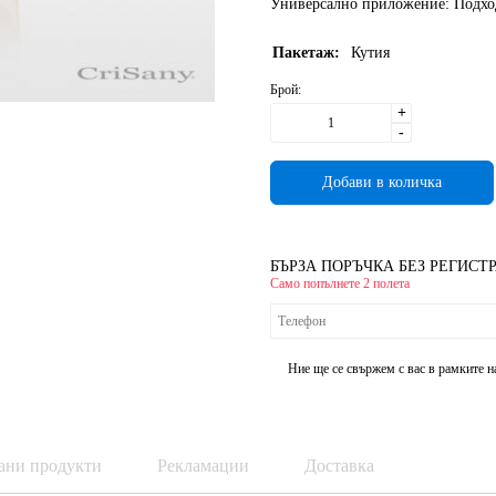
Универсално приложение
: Подхо
Пакетаж:
Кутия
Брой:
+
-
БЪРЗА ПОРЪЧКА БЕЗ РЕГИСТ
Само попълнете 2 полета
Ние ще се свържем с вас в рамките н
ани продукти
Рекламации
Доставка