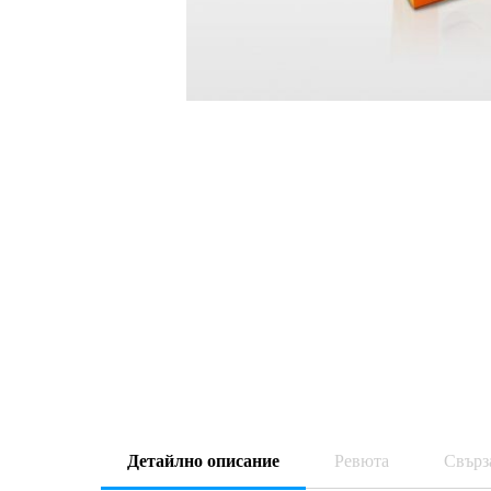
Детайлно описание
Ревюта
Свърз