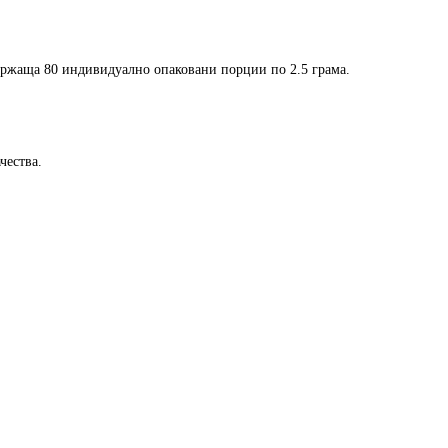
държаща
80 индивидуално опаковани порции по 2.5 грама
.
чества.